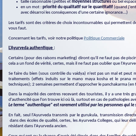
taille raisonnable (petites et
moyennes structures
ou bel espace
en un mot :
priorité du qualitatif sur le quantitatif
(quand j'ent
avec désarroi les conséquences d'une certaine ignorance...)
Les tarifs sont des critères de choix incontournables qui permettent de
vous faut.
Concernant les tarifs, voir notre politique
Politique Commerciale
L'Ayurveda authentique
:
Certains (pour des raisons marketing) diront qu'il ne faut pas de piscine
cela a un fond de vérité, certes, mais il ne faut pas oublier que l'Ayu
Se faire du bien (sous contrôle du vaidya) n'est pas un mal et peut mê
traitements (effets induits sur le mano maya kosha et le prana 
techniques); 2 semaines permettent d'approcher le panchakarma (en 
Dans la majorité des centres recevant des touristes, il y a une très gra
d'authencité que l'on trouve ici où là, surtout en cas de pathologies av
Le terme "authentique" est rarement utilisé par les personnes qui le 
En fait, seul l'Ayurveda transmis par le gurukula, transmission di
dans des écoles de qualité, certes, les Ayurveda Colleges, qui leur dél
résidant dans l'Ayurveda ancien.