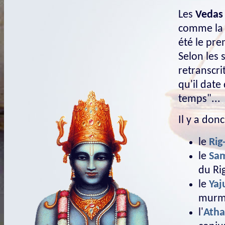
Les
Vedas
comme la C
été le pre
Selon les 
retranscri
qu'il date
temps"...
Il y a don
le
Rig
le
Sa
du Ri
le
Yaj
murm
l'
Atha