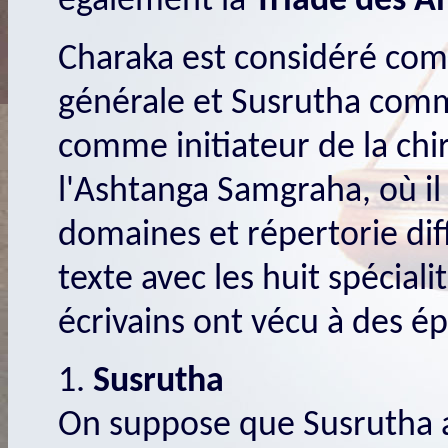
également la
Triade des A
Charaka est considéré com
générale et Susrutha comme
comme initiateur de la chi
l'Ashtanga Samgraha, où il
domaines et répertorie dif
texte avec les huit spéciali
écrivains ont vécu à des é
1.
Susrutha
On suppose que Susrutha a