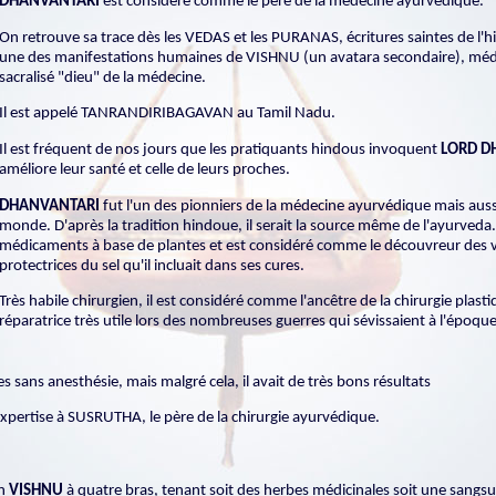
DHANVANTARI
est considéré comme le père de la médecine ayurvédique.
On retrouve sa trace dès les VEDAS et les PURANAS, écritures saintes de l'
une des manifestations humaines de VISHNU (un avatara secondaire), méd
sacralisé "dieu" de la médecine.
Il est appelé TANRANDIRIBAGAVAN au Tamil Nadu.
Il est fréquent de nos jours que les pratiquants hindous invoquent
LORD
D
améliore leur santé et celle de leurs proches.
DHANVANTARI
fut l'un des pionniers de la médecine ayurvédique mais auss
monde. D'après la tradition hindoue, il serait la source même de l'ayurveda
médicaments à base de plantes et est considéré comme le découvreur des v
protectrices du sel qu'il incluait dans ses cures.
Très habile chirurgien, il est considéré comme l'ancêtre de la chirurgie plasti
réparatrice très utile lors des nombreuses guerres qui sévissaient à l'époque
s sans anesthésie, mais malgré cela, il avait de très bons résultats
n expertise à SUSRUTHA, le père de la chirurgie ayurvédique.
un
VISHNU
à quatre bras, tenant soit des herbes médicinales soit une sangs