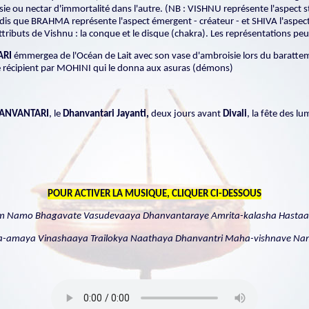
ie ou nectar d'immortalité dans l'autre. (NB : VISHNU représente l'aspect st
dis que BRAHMA représente l'aspect émergent - créateur - et SHIVA l'aspect 
tributs de Vishnu : la conque et le disque (chakra). Les représentations peu
ARI
émmergea de l'Océan de Lait avec son vase d'ambroisie lors du baratteme
 le récipient par MOHINI qui le donna aux asuras (démons)
ANVANTARI
, le
Dhanvantari Jayanti,
deux jours avant
Divali
, la fête des lu
POUR ACTIVER LA MUSIQUE, CLIQUER CI-DESSOUS
 Namo Bhagavate Vasudevaaya Dhanvantaraye Amrita-kalasha Hasta
a-amaya Vinashaaya Trailokya Naathaya Dhanvantri Maha-vishnave N