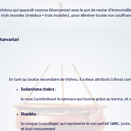
ishnu qui apparaît comme Dhanvantari avec le pot de nectar d'immortalité
s trois mondes (trelokya = trois mondes), pour éliminer toutes nos souffran
hanvantari
En tant qu'avatar secondaire de Vishnu, il a deux attributs (cihna) c
Sudarshana chakra
:
la roue (symbolisant le samsara qui tourne grâce au karma, et s
Shankha
:
la conque (coquillage) qui représente le son parfait (
om
), juste
et tout mouvement