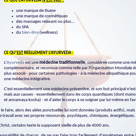
CE QUE L'AYURVEDA
N'EST PAS :
une marque de tisane
une marque de cosmétiques
des massages relaxant ou plus...
du SPA
du
bien-être
(wellness)
CE QU'
EST
REELLEMENT L'AYURVEDA :
L'
Ayurveda
est une
médecine traditionnelle
, considérée comme une méd
complémentaire, et reconnue comme telle par l'Organisation Mondiale de 
plus associé - pour certaines pathologies - à la médecine allopathique p
une médecine intégrative.
C'est essentiellement une médecine préventive, et son but principal n'e
mais aux causes - essentiellement dans les corps quantiques (dont ma
et annamaya kosha) - et d'aider le corps à se soigner par lui-même en fav
 le faire, alors des aides ponctuelles lui sont données (produits actifs), mai
 le travail avec ses propres ressources, psychiques, chimiques, énergétiques.
rist, certains texte la supposent vieille de plus de 4000 ans.
sponsabilité de chacun, de ne pas faire trop facilement d'amalgames entre 