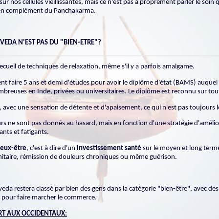
ur nos cellules vieillissantes, mais ce n'est pas à proprement parler le soin 
ait en complément du Panchakarma.
EDA N'EST PAS DU "BIEN-ETRE"?
recueil de techniques de relaxation, même s'il y a parfois amalgame.
nt faire 5 ans et demi d'études pour avoir le diplôme d'état (BAMS) auquel
mbreuses en Inde, privées ou universitaires. Le diplôme est reconnu sur tout 
 avec une sensation de détente et d'apaisement, ce qui n'est pas toujours 
eurs ne sont pas donnés au hasard, mais en fonction d'une stratégie d'amélio
ants et fatigants.
eux-être
, c'est à dire d'un
investissement santé
sur le moyen et long terme.
nitaire, rémission de douleurs chroniques ou même guérison.
veda restera classé par bien des gens dans la catégorie "bien-être", avec d
et pour faire marcher le commerce.
RT AUX OCCIDENTAUX: