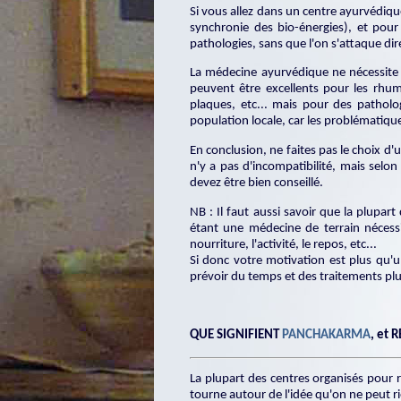
Si vous allez dans un centre ayurvédiq
synchronie des bio-énergies), et pou
pathologies, sans que l'on s'attaque dir
La médecine ayurvédique ne nécessite p
peuvent être excellents pour les rhuma
plaques, etc... mais pour des patholog
population locale, car les problématiq
En conclusion, ne faites pas le choix 
n'y a pas d'incompatibilité, mais selon
devez être bien conseillé.
NB : Il faut aussi savoir que la plupa
étant une médecine de terrain nécess
nourriture, l'activité, le repos, etc...
Si donc votre motivation est plus qu'u
prévoir du temps et des traitements pl
QUE SIGNIFIENT
PANCHAKARMA
, et
La plupart des centres organisés pour 
tourne autour de l'idée qu'on ne peut ri