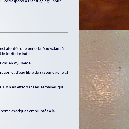
qui correspond à l'"anti-aging", pour
 est ajoutée une période équivalant à
le territoire indien.
le cas en Ayurveda.
ration et d'équilibre du système général
 Il y a en effet dans les semaines qui
es noms exotiques empruntés à la