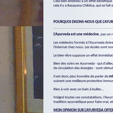
Cela bien entendu a un effet bénéfique s
cela il y a Rasayana Chikitsa, qui se f
POURQUOI DISONS-NOUS QUE L'AYURV
L'Ayurveda est une médecine
, pas un 
Les médecins formés à l'Ayurveda doive
l'internat chez nous. Les écoles sont no
Le bien-être suppose un effet immédiat,
Bien des soins en Ayurveda - qui d'aill
de circulation des énergies - sont stimul
Il est donc plus honnête de parler de
mi
suivent une meilleure protection immu
Rien à voir avec un bain à bulles...
Malgré toutes ces constatations, l'Ayur
tradition ayurvédique pour faire vrai, 
MON OPINION SUR L'AYURVEDA OFFE