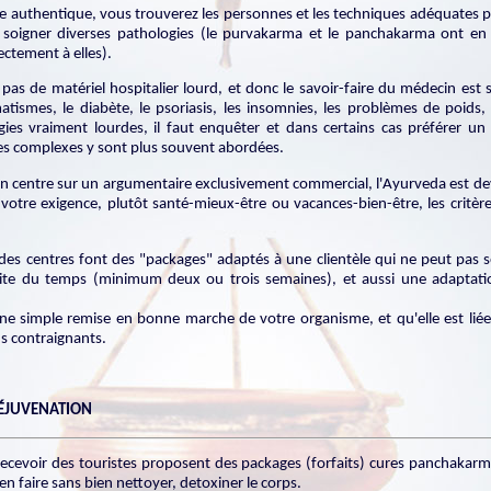
ue authentique, vous trouverez les personnes et les techniques adéquates
r soigner diverses pathologies (le purvakarma et le panchakarma ont en 
ectement à elles).
as de matériel hospitalier lourd, et donc le savoir-faire du médecin est su
tismes, le diabète, le psoriasis, les insomnies, les problèmes de poids, 
ies vraiment lourdes, il faut enquêter et dans certains cas préférer un 
ues complexes y sont plus souvent abordées.
d'un centre sur un argumentaire exclusivement commercial, l'Ayurveda est de
 votre exigence, plutôt santé-mieux-être ou vacances-bien-être, les critèr
rt des centres font des "packages" adaptés à une clientèle qui ne peut pas 
ite du temps (minimum deux ou trois semaines), et aussi une adaptation
ne simple remise en bonne marche de votre organisme, et qu'elle est liée
us contraignants.
 RÉJUVENATION
recevoir des touristes proposent des packages (forfaits) cures panchakarm
en faire sans bien nettoyer, detoxiner le corps.