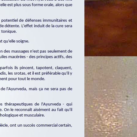
elle est plus sous forme orale, alors que
 potentiel de défenses immunitaires et
e détente. L'effet induit de la cure sera
z tonique.
t qu'elle soigne.
ion des massages n'est pas seulement de
uiles macérées - des principes actifs, des
arfois ils pincent, tapotent, claquent,
, les srotas, et il est préférable qu'il y
ement pour tout le monde.
de l'Ayurveda, mais ça ne sera pas de
es thérapeutiques de l'Ayurveda - qui
 On le reconnaît aisément au fait qu'il
chologique et musculaire.
iècle, ont un succès commercial certain,