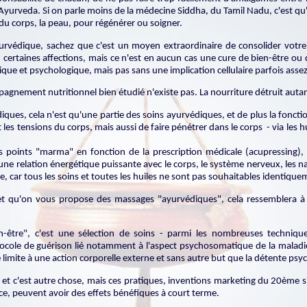
Ayurveda. Si on parle moins de la médecine Siddha, du Tamil Nadu, c'est qu'
e du corps, la peau, pour régénérer ou soigner.
yurvédique, sachez que c'est un moyen extraordinaire de consolider votre
, certaines affections, mais ce n'est en aucun cas une cure de bien-être ou d
ue et psychologique, mais pas sans une implication cellulaire parfois asse
agnement nutritionnel bien étudié n'existe pas. La nourriture détruit autan
iques, cela n'est qu'une partie des soins ayurvédiques, et de plus la fonct
 les tensions du corps, mais aussi de faire pénétrer dans le corps - via les h
ns points "marma" en fonction de la prescription médicale (acupressing), p
une relation énergétique puissante avec le corps, le système nerveux, les nadis
e, car tous les soins et toutes les huiles ne sont pas souhaitables identiqu
 et qu'on vous propose des massages "ayurvédiques", cela ressemblera à 
en-être", c'est une sélection de soins - parmi les nombreuses techniqu
cole de guérison lié notamment à l'aspect psychosomatique de la maladie.
 limite à une action corporelle externe et sans autre but que la détente psy
, et c'est autre chose, mais ces pratiques, inventions marketing du 20ème s
nce, peuvent avoir des effets bénéfiques à court terme.