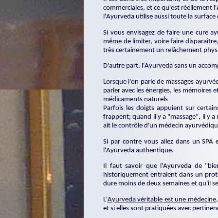
commerciales, et ce qu'est réellement l'
l'Ayurveda utilise aussi toute la surfac
Si vous envisagez de faire une cure a
même de limiter, voire faire disparaître
très certainement un relâchement physiq
D'autre part, l'Ayurveda sans un accomp
Lorsque l'on parle de massages ayurvéd
parler avec les énergies, les mémoires et
médicaments naturels
Parfois les doigts appuient sur certai
frappent; quand il y a "massage", il y a 
ait le contrôle d'un médecin ayurvédiqu
Si par contre vous allez dans un SPA
l'Ayurveda authentique.
Il faut savoir que l'Ayurveda de "bi
historiquement entraient dans un proto
dure moins de deux semaines et qu'il se
L'
Ayurveda véritable est une médecine
et si elles sont pratiquées avec pertine